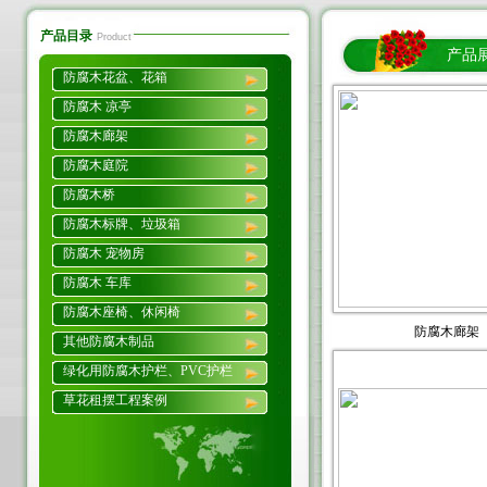
产品目录
Product
产品
防腐木花盆、花箱
防腐木 凉亭
防腐木廊架
防腐木庭院
防腐木桥
防腐木标牌、垃圾箱
防腐木 宠物房
防腐木 车库
防腐木座椅、休闲椅
防腐木廊架
其他防腐木制品
绿化用防腐木护栏、PVC护栏
草花租摆工程案例