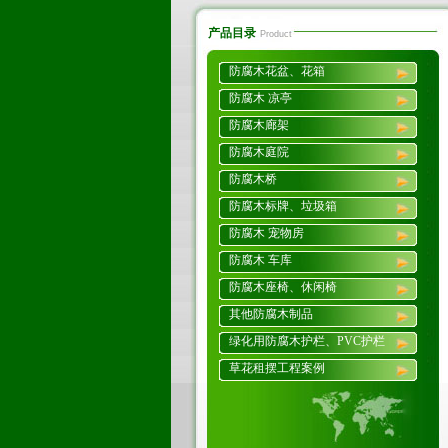
产品目录
Product
防腐木花盆、花箱
防腐木 凉亭
防腐木廊架
防腐木庭院
防腐木桥
防腐木标牌、垃圾箱
防腐木 宠物房
防腐木 车库
防腐木座椅、休闲椅
其他防腐木制品
绿化用防腐木护栏、PVC护栏
草花租摆工程案例