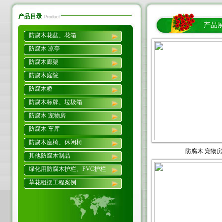
产品目录
Product
产品
防腐木花盆、花箱
防腐木 凉亭
防腐木廊架
防腐木庭院
防腐木桥
防腐木标牌、垃圾箱
防腐木 宠物房
防腐木 车库
防腐木座椅、休闲椅
防腐木 宠物
其他防腐木制品
绿化用防腐木护栏、PVC护栏
草花租摆工程案例