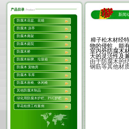
产品目录
Product
新闻
防腐木花盆、花箱
防腐木 凉亭
防腐木廊架
经
樟子松木材
防腐木庭院
物的侵蛀，能
室
内
外防腐木
防腐木桥
大的灵活性及
防腐木标牌、垃圾箱
由于防腐木的结
钢筋
等其他
材
防腐木 宠物房
防腐木 车库
防腐木座椅、休闲椅
其他防腐木制品
绿化用防腐木护栏、PVC护栏
草花租摆工程案例