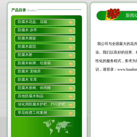
产品目录
Product
新闻
防腐木花盆、花箱
防腐木 凉亭
防腐木廊架
我公司
与全国最大的花
防腐木庭院
业。我们以良好的信誉、
防腐木桥
性化的服务程式，务求为
防腐木标牌、垃圾箱
识，请登录：w
ww.huadu
防腐木 宠物房
防腐木 车库
防腐木座椅、休闲椅
其他防腐木制品
绿化用防腐木护栏、PVC护栏
草花租摆工程案例