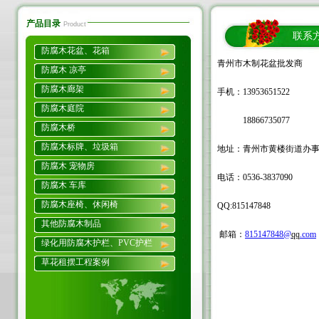
产品目录
Product
联系
防腐木花盆、花箱
青州市木制花盆批发商
防腐木 凉亭
防腐木廊架
手机：13953651522
防腐木庭院
18866735077
防腐木桥
防腐木标牌、垃圾箱
地址：青州市黄楼街道办
防腐木 宠物房
电话：0536-3837090
防腐木 车库
防腐木座椅、休闲椅
QQ:815147848
其他防腐木制品
邮箱：
815147848@
qq
.com
绿化用防腐木护栏、PVC护栏
草花租摆工程案例